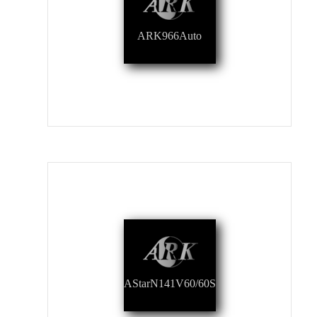
ARK966Auto
AStarN141V60/60S