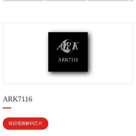
ARK7116
ARK7116
模拟视频解码芯片