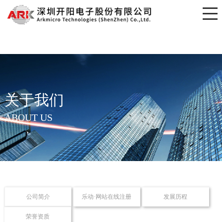
乐动·网站在线注册
关于我们
ABOUT US
公司简介
乐动·网站在线注册
发展历程
荣誉资质